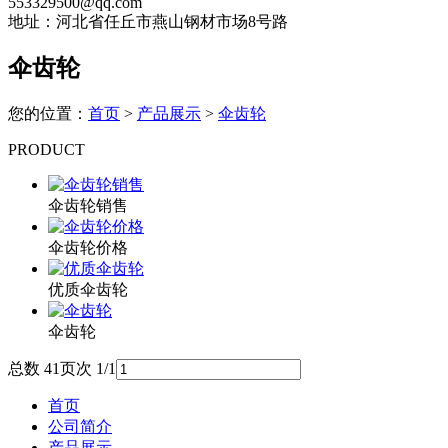
553329500@qq.com
地址：河北省任丘市燕山钢材市场8号路
伞齿轮
您的位置：
首页
>
产品展示
>
伞齿轮
PRODUCT
伞齿轮销售
伞齿轮价格
优质伞齿轮
伞齿轮
总数 4
1
页次 1/1
首页
公司简介
产品展示